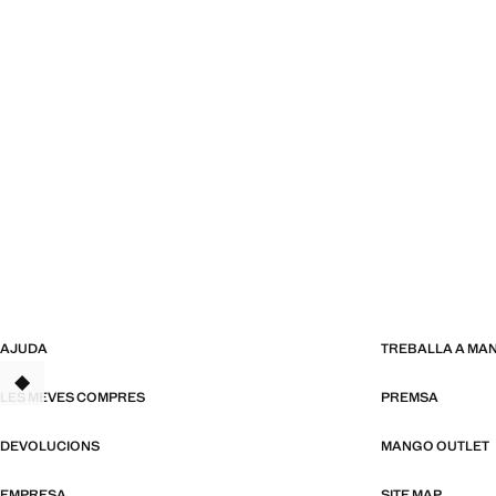
AJUDA
TREBALLA A MA
TANT
LES MEVES COMPRES
PREMSA
DEVOLUCIONS
MANGO OUTLET
EMPRESA
SITE MAP