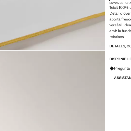
ENVIAMENT GRAT
Teixit 100% 
Detall d'over
aporta fresco
versàtil. Id
amb la funda
rebaixes
DETALLS, C
DISPONIBIL
Pregunta 
ASSISTA