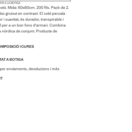
IS A LA BOTIGA
cotó. Mida: 60x60cm. 200 fils. Pack de 2.
loc gruixut en contrast. El cotó percala
r i suavitat, és durador, transpirable i
eal per a un bon fons d'armari. Combina
 nòrdica de conjunt. Producte de
OMPOSICIÓ I CURES
ITAT A BOTIGA
per enviaments, devolucions i més
NT