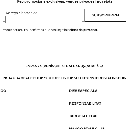
Rep promocions exclusives, vendes privades i novetats
Adreça electrònica
SUBSCRIURE'M
En subscriure-t'hi, confirmes que has llegit la
Política de privacitat
.
ESPANYA (PENÍNSULA I BALEARS)
·
CATALÀ
INSTAGRAM
FACEBOOK
YOUTUBE
TIKTOK
SPOTIFY
PINTEREST
X
LINKEDIN
NGO
DIES ESPECIALS
RESPONSABILITAT
TARGETA REGAL
MANGO STYLE CLUB