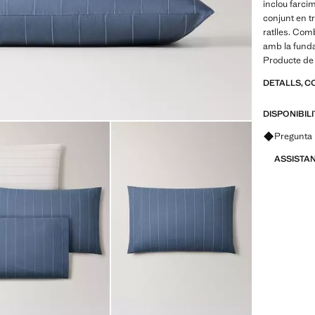
inclou farci
conjunt en t
ratlles. Com
amb la funda 
Producte de
DETALLS, C
DISPONIBIL
Pregunta 
ASSISTA