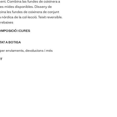
ment. Combina las fundes de coixinera a
res mides disponibles. Disseny de
bina les fundes de coixinera de conjunt
nòrdica de la col·lecció. Teixit reversible.
 rebaixes
OMPOSICIÓ I CURES
ITAT A BOTIGA
per enviaments, devolucions i més
NT