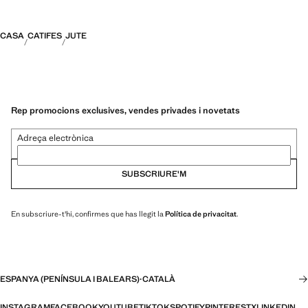
CASA
CATIFES
JUTE
Rep promocions exclusives, vendes privades i novetats
Adreça electrònica
SUBSCRIURE'M
En subscriure-t'hi, confirmes que has llegit la
Política de privacitat
.
ESPANYA (PENÍNSULA I BALEARS)
·
CATALÀ
INSTAGRAM
FACEBOOK
YOUTUBE
TIKTOK
SPOTIFY
PINTEREST
X
LINKEDIN