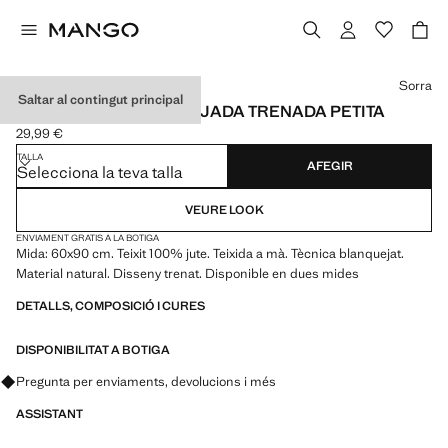
Selecciona un color
Sorra
Saltar al contingut principal
CATIFA JUTE BLANQUEJADA TRENADA PETITA
29,99 €
Preu actual [29,99 € ]
TALLA
AFEGIR
Selecciona la teva talla
VEURE LOOK
ENVIAMENT GRATIS A LA BOTIGA
Mida: 60x90 cm. Teixit 100% jute. Teixida a mà. Tècnica blanquejat.
Material natural. Disseny trenat. Disponible en dues mides
DETALLS, COMPOSICIÓ I CURES
DISPONIBILITAT A BOTIGA
Pregunta per enviaments, devolucions i més
ASSISTANT