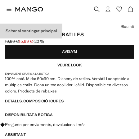
Selecciona un color
Blau nit
Saltar al contingut principal
CATIFA COTÓ DISSENY RATLLES
19,99 €
15,99 €
-20 %
Preu inicial ratllat [19,99 € ]
Preu actual [15,99 € ]
AVISA'M
VEURE LOOK
ENVIAMENT GRATIS A LA BOTIGA
100% cotó. Mida: 60x90 cm. Disseny de ratlles. Versàtil i adaptable a
múltiples estils. Dona un toc acollidor i càlid. Disponible en diversos
colors. Producte de rebaixes
DETALLS, COMPOSICIÓ I CURES
DISPONIBILITAT A BOTIGA
Pregunta per enviaments, devolucions i més
ASSISTANT