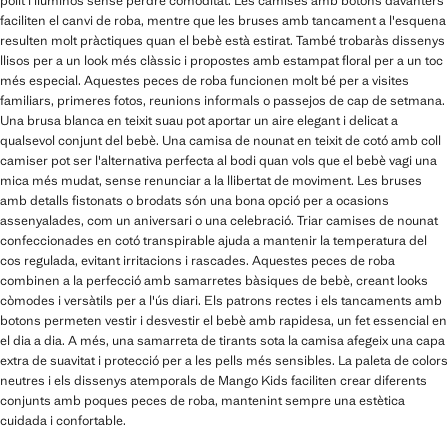
polit i lluminós sense perdre comoditat. Les camises amb botons davanters
faciliten el canvi de roba, mentre que les bruses amb tancament a l'esquena
resulten molt pràctiques quan el bebè està estirat. També trobaràs dissenys
llisos per a un look més clàssic i propostes amb estampat floral per a un toc
més especial. Aquestes peces de roba funcionen molt bé per a visites
familiars, primeres fotos, reunions informals o passejos de cap de setmana.
Una brusa blanca en teixit suau pot aportar un aire elegant i delicat a
qualsevol conjunt del bebè. Una camisa de nounat en teixit de cotó amb coll
camiser pot ser l'alternativa perfecta al bodi quan vols que el bebè vagi una
mica més mudat, sense renunciar a la llibertat de moviment. Les bruses
amb detalls fistonats o brodats són una bona opció per a ocasions
assenyalades, com un aniversari o una celebració. Triar camises de nounat
confeccionades en cotó transpirable ajuda a mantenir la temperatura del
cos regulada, evitant irritacions i rascades. Aquestes peces de roba
combinen a la perfecció amb samarretes bàsiques de bebè, creant looks
còmodes i versàtils per a l'ús diari. Els patrons rectes i els tancaments amb
botons permeten vestir i desvestir el bebè amb rapidesa, un fet essencial en
el dia a dia. A més, una samarreta de tirants sota la camisa afegeix una capa
extra de suavitat i protecció per a les pells més sensibles. La paleta de colors
neutres i els dissenys atemporals de Mango Kids faciliten crear diferents
conjunts amb poques peces de roba, mantenint sempre una estètica
cuidada i confortable.