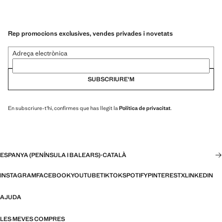
Rep promocions exclusives, vendes privades i novetats
Adreça electrònica
SUBSCRIURE'M
En subscriure-t'hi, confirmes que has llegit la
Política de privacitat
.
ESPANYA (PENÍNSULA I BALEARS)
·
CATALÀ
INSTAGRAM
FACEBOOK
YOUTUBE
TIKTOK
SPOTIFY
PINTEREST
X
LINKEDIN
AJUDA
LES MEVES COMPRES