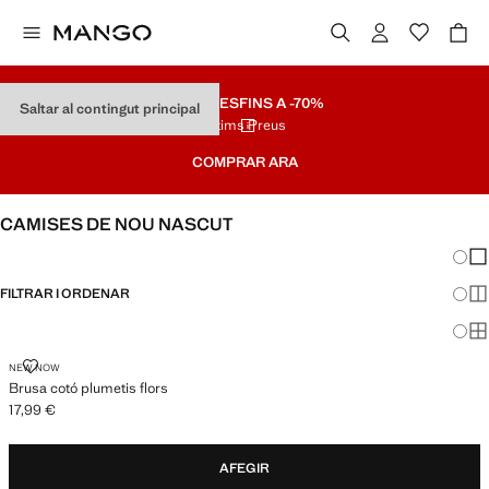
REBAIXES
FINS A -70%
Saltar al contingut principal
Últims Preus
COMPRAR ARA
CAMISES DE NOU NASCUT
Canvi
Mos
FILTRAR I ORDENAR
Mos
Mos
BRUSA COTÓ PLUMETIS FLORS
NEW NOW
Brusa cotó plumetis flors
17,99 €
Preu actual [17,99 € ]
AFEGIR