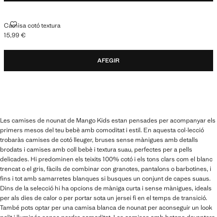
CAMISA COTÓ TEXTURA
Camisa cotó textura
15,99 €
Preu actual [15,99 € ]
AFEGIR
Les camises de nounat de Mango Kids estan pensades per acompanyar els
primers mesos del teu bebè amb comoditat i estil. En aquesta col·lecció
trobaràs camises de cotó lleuger, bruses sense mànigues amb detalls
brodats i camises amb coll bebè i textura suau, perfectes per a pells
delicades. Hi predominen els teixits 100% cotó i els tons clars com el blanc
trencat o el gris, fàcils de combinar con granotes, pantalons o barbotines, i
fins i tot amb samarretes blanques si busques un conjunt de capes suaus.
Dins de la selecció hi ha opcions de màniga curta i sense mànigues, ideals
per als dies de calor o per portar sota un jersei fi en el temps de transició.
També pots optar per una camisa blanca de nounat per aconseguir un look