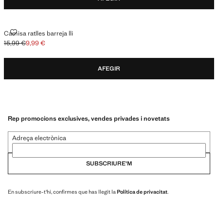
CAMISA RATLLES BARREJA LLI
Camisa ratlles barreja lli
15,99 €
9,99 €
Preu inicial ratllat [15,99 € ]
Preu actual [9,99 € ]
AFEGIR
Rep promocions exclusives, vendes privades i novetats
Adreça electrònica
SUBSCRIURE'M
En subscriure-t'hi, confirmes que has llegit la
Política de privacitat
.