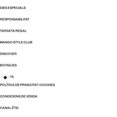
DIES ESPECIALS
RESPONSABILITAT
TARGETA REGAL
MANGO STYLE CLUB
DISCOVER
BOTIGUES
AFILIATS
TANT
POLÍTICA DE PRIVACITAT I COOKIES
CONDICIONS DE VENDA
CANAL ÈTIC