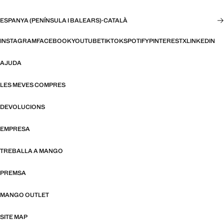
ESPANYA (PENÍNSULA I BALEARS)
·
CATALÀ
INSTAGRAM
FACEBOOK
YOUTUBE
TIKTOK
SPOTIFY
PINTEREST
X
LINKEDIN
AJUDA
LES MEVES COMPRES
DEVOLUCIONS
EMPRESA
TREBALLA A MANGO
PREMSA
MANGO OUTLET
SITE MAP