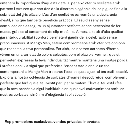
entenem la importància d'aquests detalls, per això oferim ocelletes amb
patrons i textures que van des de la discreta elegància de les pigues fins a la
sobrietat del gris clàssic. L'ús d'un ocellet no és només una declaració
d'estil, sinó que també té beneficis pràctics. El seu disseny sense
complicacions assegura un ajustament perfecte sense necessitat de fer
nusos, gràcies al tancament de clip metàl·lic. A més, el teixit d'alta qualitat
garanteix durabilitat i confort, permetent gaudir de la celebració sense
preocupacions. A Mango Man, estem compromesos amb oferir-te opcions
que ressaltin la teva personalitat. Per això, les nostres corbates d'home
vénen en una varietat de colors selectes, com el blau o el vermell, que et
permeten expressar la teva individualitat mentre mantens una imatge polida
i professional. Ja sigui que prefereixis l'encant tradicional o un toc
contemporani, a Mango Man trobaràs l'ocellet que s'ajusti al teu estil i ocasió.
Explora la nostra col·lecció de corbates d'home i descobreix el complement
perfecte que farà que el teu vestit parli per si mateix. Eleva el teu estil i fes
que la teva presència sigui inoblidable en qualsevol esdeveniment amb les
nostres corbates, sinònim d'elegància i sofisticació.
Rep promocions exclusives, vendes privades i novetats