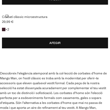
CORBATÍ CLÀSSIC MICROESTRUCTURA
Corbatí clàssic microestructura
29,99 €
Preu actual [29,99 € ]
+2 colors
+
2
AFEGIR
Descobreix l'elegància atemporal amb la col·lecció de corbates d'home de
Mango Man, on l'estil clàssic es troba amb la modernitat per oferir-te
accessoris que eleven qualsevol vestit formal. Cada peça de la nostra
selecció ha estat dissenyada acuradament per complementar el teu vestit
amb un toc de distinció i sofisticació. Les corbates d'home són l'elecció
perfecta per a esdeveniments formals com casaments, gales o sopars
d'etiqueta. Són l'alternativa a les corbates d'home que mai no passa de
moda i que aporta un aire de refinament al teu vestit. A Mango Man,