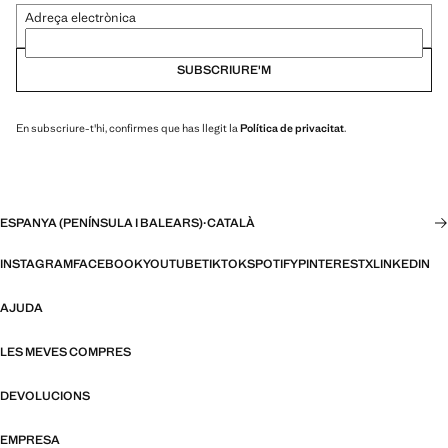
Adreça electrònica
SUBSCRIURE'M
En subscriure-t'hi, confirmes que has llegit la
Política de privacitat
.
ESPANYA (PENÍNSULA I BALEARS)
·
CATALÀ
INSTAGRAM
FACEBOOK
YOUTUBE
TIKTOK
SPOTIFY
PINTEREST
X
LINKEDIN
AJUDA
LES MEVES COMPRES
DEVOLUCIONS
EMPRESA