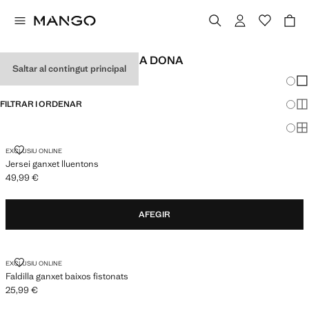
LOOKS DE FESTIVAL PER A DONA
Saltar al contingut principal
Canvi
Mos
FILTRAR I ORDENAR
Mos
Mos
JERSEI GANXET LLUENTONS
EXCLUSIU ONLINE
Jersei ganxet lluentons
49,99 €
Preu actual [49,99 € ]
AFEGIR
FALDILLA GANXET BAIXOS FISTONATS
EXCLUSIU ONLINE
Faldilla ganxet baixos fistonats
25,99 €
Preu actual [25,99 € ]