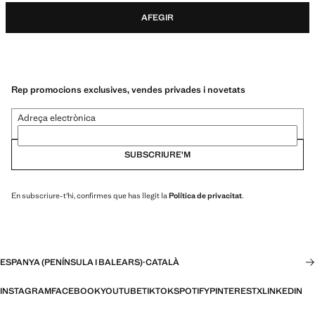
AFEGIR
Rep promocions exclusives, vendes privades i novetats
Adreça electrònica
SUBSCRIURE'M
En subscriure-t'hi, confirmes que has llegit la
Política de privacitat
.
ESPANYA (PENÍNSULA I BALEARS)
·
CATALÀ
INSTAGRAM
FACEBOOK
YOUTUBE
TIKTOK
SPOTIFY
PINTEREST
X
LINKEDIN