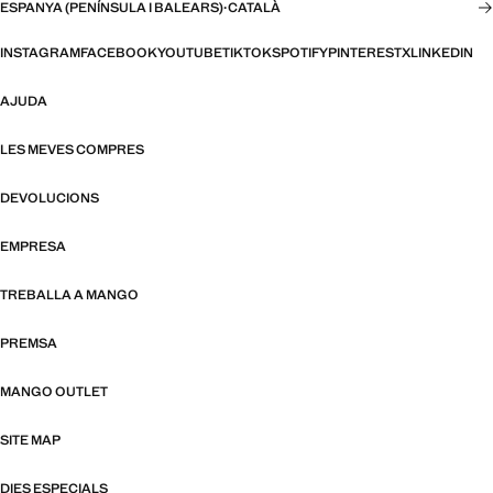
ESPANYA (PENÍNSULA I BALEARS)
·
CATALÀ
INSTAGRAM
FACEBOOK
YOUTUBE
TIKTOK
SPOTIFY
PINTEREST
X
LINKEDIN
AJUDA
LES MEVES COMPRES
DEVOLUCIONS
EMPRESA
TREBALLA A MANGO
PREMSA
MANGO OUTLET
SITE MAP
DIES ESPECIALS