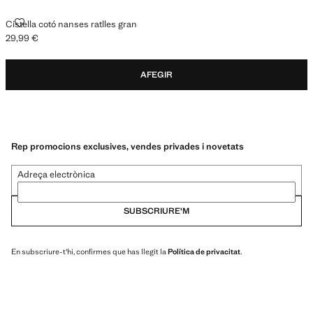
CISTELLA COTÓ NANSES RATLLES GRAN
Cistella cotó nanses ratlles gran
29,99 €
Preu actual [29,99 € ]
AFEGIR
Rep promocions exclusives, vendes privades i novetats
Adreça electrònica
SUBSCRIURE'M
En subscriure-t'hi, confirmes que has llegit la
Política de privacitat
.