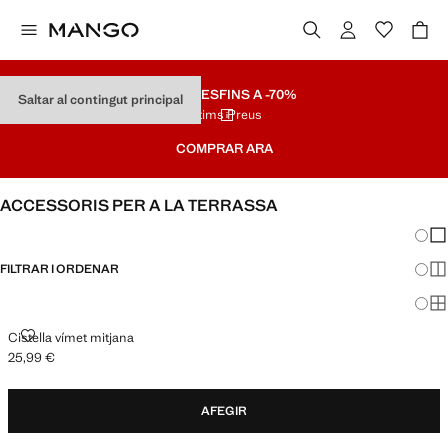
REBAIXES
FINS A -70%
Saltar al contingut principal
Últims Preus
COMPRAR ARA
ACCESSORIS PER A LA TERRASSA
Canvi
Mos
FILTRAR I ORDENAR
Mos
Mos
CISTELLA VÍMET MITJANA
Cistella vímet mitjana
25,99 €
Preu actual [25,99 € ]
AFEGIR