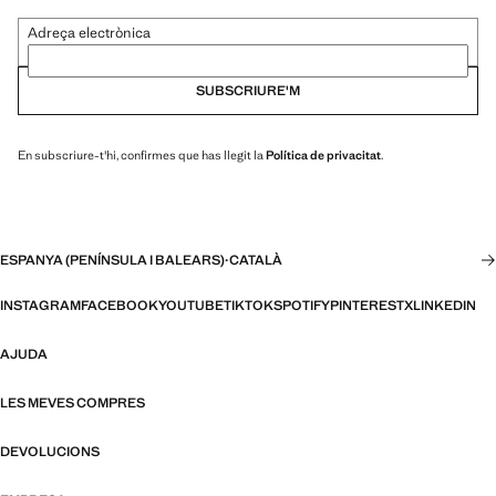
Adreça electrònica
SUBSCRIURE'M
En subscriure-t'hi, confirmes que has llegit la
Política de privacitat
.
ESPANYA (PENÍNSULA I BALEARS)
·
CATALÀ
INSTAGRAM
FACEBOOK
YOUTUBE
TIKTOK
SPOTIFY
PINTEREST
X
LINKEDIN
AJUDA
LES MEVES COMPRES
DEVOLUCIONS