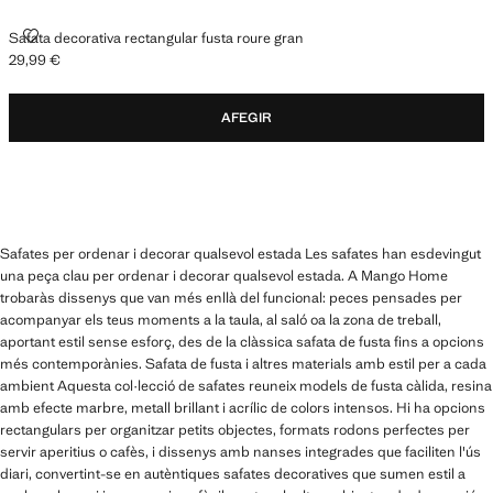
SAFATA DECORATIVA RECTANGULAR FUSTA ROURE GRAN
Safata decorativa rectangular fusta roure gran
29,99 €
Preu actual [29,99 € ]
AFEGIR
Safates per ordenar i decorar qualsevol estada Les safates han esdevingut
una peça clau per ordenar i decorar qualsevol estada. A Mango Home
trobaràs dissenys que van més enllà del funcional: peces pensades per
acompanyar els teus moments a la taula, al saló oa la zona de treball,
aportant estil sense esforç, des de la clàssica safata de fusta fins a opcions
més contemporànies. Safata de fusta i altres materials amb estil per a cada
ambient Aquesta col·lecció de safates reuneix models de fusta càlida, resina
amb efecte marbre, metall brillant i acrílic de colors intensos. Hi ha opcions
rectangulars per organitzar petits objectes, formats rodons perfectes per
servir aperitius o cafès, i dissenys amb nanses integrades que faciliten l'ús
diari, convertint-se en autèntiques safates decoratives que sumen estil a