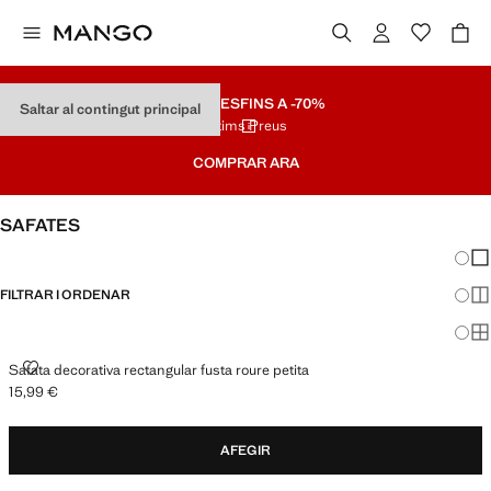
REBAIXES
FINS A -70%
Saltar al contingut principal
Últims Preus
COMPRAR ARA
SAFATES
Canvi
Mos
FILTRAR I ORDENAR
Mos
Mos
SAFATA DECORATIVA RECTANGULAR FUSTA ROURE PETITA
Safata decorativa rectangular fusta roure petita
15,99 €
Preu actual [15,99 € ]
AFEGIR