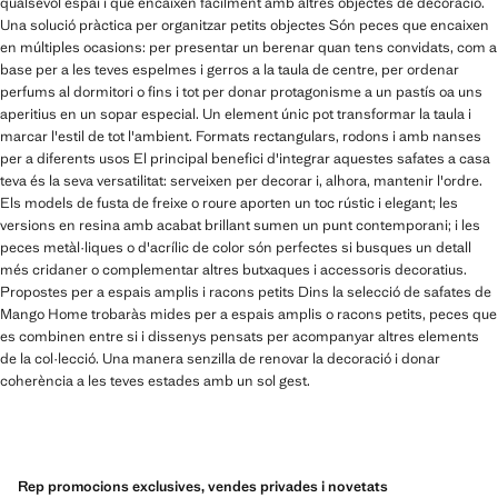
qualsevol espai i que encaixen fàcilment amb altres objectes de decoració.
Una solució pràctica per organitzar petits objectes Són peces que encaixen
en múltiples ocasions: per presentar un berenar quan tens convidats, com a
base per a les teves espelmes i gerros a la taula de centre, per ordenar
perfums al dormitori o fins i tot per donar protagonisme a un pastís oa uns
aperitius en un sopar especial. Un element únic pot transformar la taula i
marcar l'estil de tot l'ambient. Formats rectangulars, rodons i amb nanses
per a diferents usos El principal benefici d'integrar aquestes safates a casa
teva és la seva versatilitat: serveixen per decorar i, alhora, mantenir l'ordre.
Els models de fusta de freixe o roure aporten un toc rústic i elegant; les
versions en resina amb acabat brillant sumen un punt contemporani; i les
peces metàl·liques o d'acrílic de color són perfectes si busques un detall
més cridaner o complementar altres butxaques i accessoris decoratius.
Propostes per a espais amplis i racons petits Dins la selecció de safates de
Mango Home trobaràs mides per a espais amplis o racons petits, peces que
es combinen entre si i dissenys pensats per acompanyar altres elements
de la col·lecció. Una manera senzilla de renovar la decoració i donar
coherència a les teves estades amb un sol gest.
Rep promocions exclusives, vendes privades i novetats