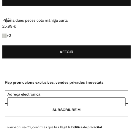
PIJAMA DUES PECES COTÓ MÀNIGA CURTA
Pijama dues peces cotó màniga curta
25,99 €
Preu actual [25,99 € ]
+2 colors
+
2
AFEGIR
Rep promocions exclusives, vendes privades i novetats
Adreça electrònica
SUBSCRIURE'M
En subscriure-t'hi, confirmes que has llegit la
Política de privacitat
.