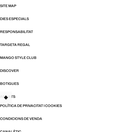
SITE MAP
DIES ESPECIALS
RESPONSABILITAT
TARGETA REGAL
MANGO STYLE CLUB
DISCOVER
BOTIGUES
AFILIATS
TANT
POLÍTICA DE PRIVACITAT I COOKIES
CONDICIONS DE VENDA
CANAL ÈTIC