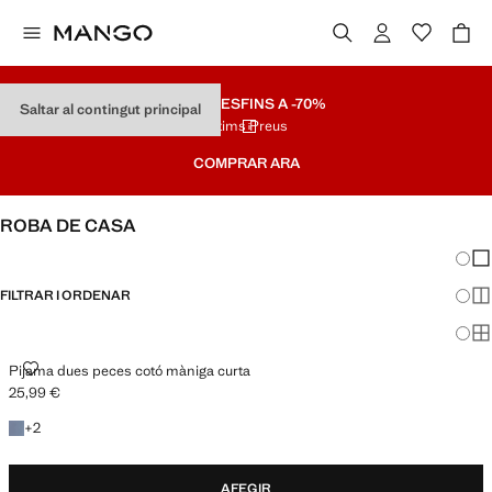
REBAIXES
FINS A -70%
Saltar al contingut principal
Últims Preus
COMPRAR ARA
ROBA DE CASA
Canvi
Mos
FILTRAR I ORDENAR
Mos
Mos
PIJAMA DUES PECES COTÓ MÀNIGA CURTA
Pijama dues peces cotó màniga curta
25,99 €
Preu actual [25,99 € ]
+2 colors
+
2
AFEGIR