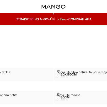
REBAIXES
FINS A -70%
Últims Preus
COMPRAR ARA
DISSENY RATLLES
ESTORA JUTE FIBRA NATURAL T
 ratlles
Estora jute fibra natural trenada mit
Talles
120X180CM
JUTE DISSENY RATLLES
ESTORA JUTE FIBRA NAT
129,99 €
 € ]
Preu actual [129,99 € ]
JUTE RODONA PETITA
CATIFA JUTE RODONA
rodona petita
Catifa jute rodona
Talles
180CM
00% JUTE RODONA PETITA
CATIFA JUTE RODONA
129,99 €
 € ]
Preu actual [129,99 € ]