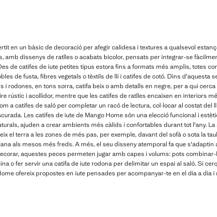
rtit en un bàsic de decoració per afegir calidesa i textures a qualsevol estanç
 amb dissenys de ratlles o acabats bicolor, pensats per integrar-se fàcilmen
es de catifes de iute petites tipus estora fins a formats més amplis, totes com
de fusta, fibres vegetals o tèxtils de lli i catifes de cotó. Dins d'aquesta se
s i rodones, en tons sorra, catifa beix o amb detalls en negre, per a qui cerc
re rústic i acollidor, mentre que les catifes de ratlles encaixen en interiors
 a catifes de saló per completar un racó de lectura, col·locar al costat del ll
curada. Les catifes de iute de Mango Home són una elecció funcional i estèti
rals, ajuden a crear ambients més càlids i confortables durant tot l'any. La
tegeix el terra a les zones de més pas, per exemple, davant del sofà o sota la 
 llana als mesos més freds. A més, el seu disseny atemporal fa que s'adaptin
ecorar, aquestes peces permeten jugar amb capes i volums: pots combinar-les
ina o fer servir una catifa de iute rodona per delimitar un espai al saló. Si cerq
me ofereix propostes en iute pensades per acompanyar-te en el dia a dia i refo