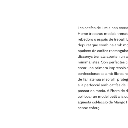
Les catifes de iute s'han conve
Home trobaràs models trenats,
rebedors o espais de treball. D
depurat que combina amb mobles 
opcions de catifes rectangular
dissenys trenats aporten un ai
minimalistes. Són perfectes com
crear una primera impressió a
confeccionades amb fibres natu
de llar, atenua el soroll i pro
a la perfecció amb catifes de
passar de moda. A l'hora de d
col·locar un model petit a la cu
aquesta col·lecció de Mango Ho
sense esforç.