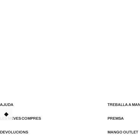
AJUDA
TREBALLA A MA
TANT
LES MEVES COMPRES
PREMSA
DEVOLUCIONS
MANGO OUTLET