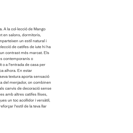
a. A la col·lecció de Mango
t en salons, dormitoris,
parteixen un estil natural i
lecció de catifes de iute hi ha
a un contrast més marcat. Els
 més contemporanis o
it o a l'entrada de casa per
ca alhora. En estar
 seva textura aporta sensació
taula del menjador, on combinen
 als canvis de decoració sense
 amb altres catifes llises,
ues un toc acollidor i versàtil,
rçar l'estil de la teva llar