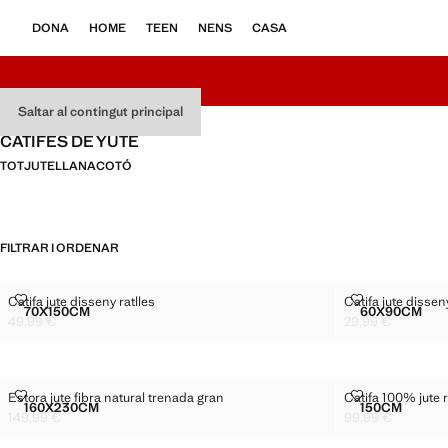
DONA
HOME
TEEN
NENS
CASA
Saltar al contingut principal
CATIFES DE YUTE
TOT
JUTE
LLANA
COTÓ
FILTRAR I ORDENAR
CATIFA JUTE DISSENY RATLLES
CATIFA JUTE 
Catifa jute disseny ratlles
Catifa jute disseny
Talles
Talles
70X150CM
60X90CM
CATIFA JUTE DISSENY RATLLES
CATIFA 
49,99 €
29,99 €
Preu actual [49,99 € ]
Preu actual [29,99
ESTORA JUTE FIBRA NATURAL TRENADA GRAN
CATIFA 100% 
Estora jute fibra natural trenada gran
Catifa 100% jute 
Talles
Talles
160X230CM
150CM
ESTORA JUTE FIBRA NATURAL TRENADA GRAN
CATIFA 1
149,99 €
99,99 €
Preu actual [149,99 € ]
Preu actual [99,99