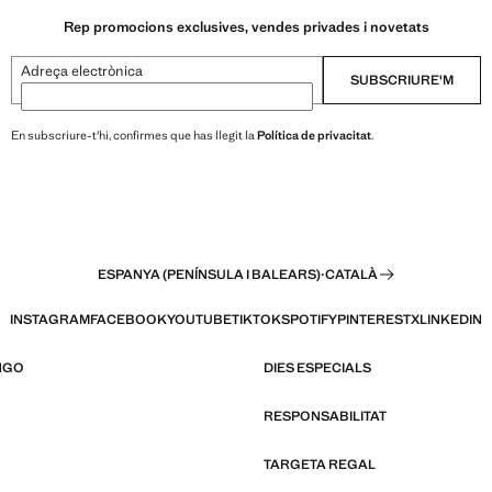
Rep promocions exclusives, vendes privades i novetats
Adreça electrònica
SUBSCRIURE'M
En subscriure-t'hi, confirmes que has llegit la
Política de privacitat
.
ESPANYA (PENÍNSULA I BALEARS)
·
CATALÀ
INSTAGRAM
FACEBOOK
YOUTUBE
TIKTOK
SPOTIFY
PINTEREST
X
LINKEDIN
NGO
DIES ESPECIALS
RESPONSABILITAT
TARGETA REGAL