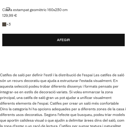
CATIFA ESTAMPAT GEOMÈTRIC 160X230 CM
Catifa estampat geomètric 160x230 cm
129,99 €
Preu actual [129,99 € ]
+3 colors
+
3
AFEGIR
Catifes de saló per definir l'estil i la distribució de l'espai Les catifes de saló
són un recurs decoratiu que ajuda a estructurar l'estada visualment. En
aquesta selecció podeu trobar diferents dissenys i formats pensats per
integrar-se en estils de decoració variats. Si voleu emmarcar la zona
principal, una catifa de saló gran us pot ajudar a unificar visualment
diferents elements de l'espai. Catifes per crear un saló més confortable
Dins la categoria hi ha opcions adequades per a diferents zones de la casa i
diferents usos decoratius. Segons l'efecte que busqueu, podeu triar models
que aportin calidesa visual o que ajudin a delimitar àrees dins del saló, com
la zona d'estar o un racó de lectura. Catifes per sumar textura i naturalitat