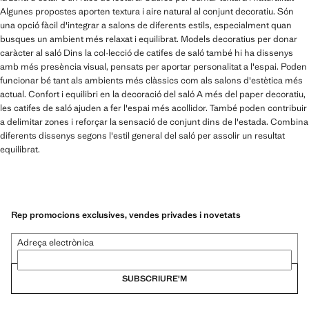
Algunes propostes aporten textura i aire natural al conjunt decoratiu. Són
una opció fàcil d'integrar a salons de diferents estils, especialment quan
busques un ambient més relaxat i equilibrat. Models decoratius per donar
caràcter al saló Dins la col·lecció de catifes de saló també hi ha dissenys
amb més presència visual, pensats per aportar personalitat a l'espai. Poden
funcionar bé tant als ambients més clàssics com als salons d'estètica més
actual. Confort i equilibri en la decoració del saló A més del paper decoratiu,
les catifes de saló ajuden a fer l'espai més acollidor. També poden contribuir
a delimitar zones i reforçar la sensació de conjunt dins de l'estada. Combina
diferents dissenys segons l'estil general del saló per assolir un resultat
equilibrat.
Rep promocions exclusives, vendes privades i novetats
Adreça electrònica
SUBSCRIURE'M