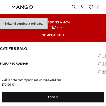
REBAIXES
FINS A -70%
Saltar al contingut principal
Últims Preus
COMPRAR ARA
CATIFES SALÓ
Canvi
Mos
FILTRAR I ORDENAR
Mos
Mos
CATIFA COTÓ ESTAMPADA RATLLES 200X300 CM
Catifa cotó estampada ratlles 200x300 cm
179,99 €
Preu actual [179,99 € ]
AFEGIR