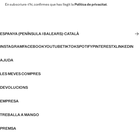
En subscriure-t'hi, confirmes que has llegit la
Política de privacitat
.
ESPANYA (PENÍNSULA I BALEARS)
·
CATALÀ
INSTAGRAM
FACEBOOK
YOUTUBE
TIKTOK
SPOTIFY
PINTEREST
X
LINKEDIN
AJUDA
LES MEVES COMPRES
DEVOLUCIONS
EMPRESA
TREBALLA A MANGO
PREMSA