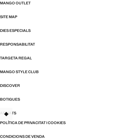
MANGO OUTLET
SITE MAP
DIES ESPECIALS
RESPONSABILITAT
TARGETA REGAL
MANGO STYLE CLUB
DISCOVER
BOTIGUES
AFILIATS
TANT
POLÍTICA DE PRIVACITAT I COOKIES
CONDICIONS DE VENDA