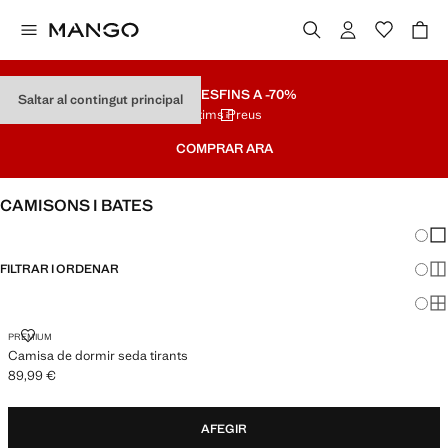
REBAIXES
FINS A -70%
Saltar al contingut principal
Últims Preus
COMPRAR ARA
CAMISONS I BATES
Canvi
Mos
FILTRAR I ORDENAR
Mos
Mos
CAMISA DE DORMIR SEDA TIRANTS
PREMIUM
Camisa de dormir seda tirants
89,99 €
Preu actual [89,99 € ]
AFEGIR