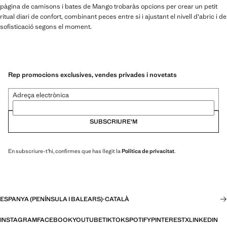
pàgina de camisons i bates de Mango trobaràs opcions per crear un petit
ritual diari de confort, combinant peces entre si i ajustant el nivell d'abric i de
sofisticació segons el moment.
Rep promocions exclusives, vendes privades i novetats
Adreça electrònica
SUBSCRIURE'M
En subscriure-t'hi, confirmes que has llegit la
Política de privacitat
.
ESPANYA (PENÍNSULA I BALEARS)
·
CATALÀ
INSTAGRAM
FACEBOOK
YOUTUBE
TIKTOK
SPOTIFY
PINTEREST
X
LINKEDIN