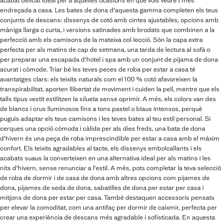
acabat delicat ideal per a aquelles ocasions en què vols veure't més
endreçada a casa. Les bates de dona d'aquesta gamma completen els teus
conjunts de descans: dissenys de cotó amb cintes ajustables, opcions amb
màniga llarga o curta, i versions satinades amb brodats que combinen a la
perfecció amb els camisons de la mateixa col·lecció. Són la capa extra
perfecta per als matins de cap de setmana, una tarda de lectura al sofà o
per preparar una escapada d'hotel i spa amb un conjunt de pijama de dona
acurat i còmode. Triar bé les teves peces de roba per estar a casa té
avantatges clars: els teixits naturals com el 100 % cotó afavoreixen la
transpirabilitat, aporten llibertat de moviment i cuiden la pell, mentre que els
talls tipus vestit estilitzen la silueta sense oprimir. A més, els colors van des
de blancs i crus lluminosos fins a tons pastel o blaus intensos, perquè
puguis adaptar els teus camisons i les teves bates al teu estil personal. Si
cerques una opció còmoda i càlida per als dies freds, una bata de dona
d'hivern és una peça de roba imprescindible per estar a casa amb el màxim
confort. Els teixits agradables al tacte, els dissenys embolcallants i els
acabats suaus la converteixen en una alternativa ideal per als matins i les
nits d'hivern, sense renunciar a l'estil. A més, pots completar la teva selecció
de roba de dormir i de casa de dona amb altres opcions com pijames de
dona, pijames de seda de dona, sabatilles de dona per estar per casa i
mitjons de dona per estar per casa. També destaquen accessoris pensats
per elevar la comoditat, com una antifaç per dormir de caixmir, perfecta per
crear una experiència de descans més agradable i sofisticada. En aquesta