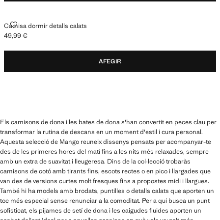
CAMISA DORMIR DETALLS CALATS
Camisa dormir detalls calats
49,99 €
Preu actual [49,99 € ]
AFEGIR
Els camisons de dona i les bates de dona s'han convertit en peces clau per
transformar la rutina de descans en un moment d'estil i cura personal.
Aquesta selecció de Mango reuneix dissenys pensats per acompanyar-te
des de les primeres hores del matí fins a les nits més relaxades, sempre
amb un extra de suavitat i lleugeresa. Dins de la col·lecció trobaràs
camisons de cotó amb tirants fins, escots rectes o en pico i llargades que
van des de versions curtes molt fresques fins a propostes midi i llargues.
També hi ha models amb brodats, puntilles o detalls calats que aporten un
toc més especial sense renunciar a la comoditat. Per a qui busca un punt
sofisticat, els pijames de setí de dona i les caigudes fluides aporten un