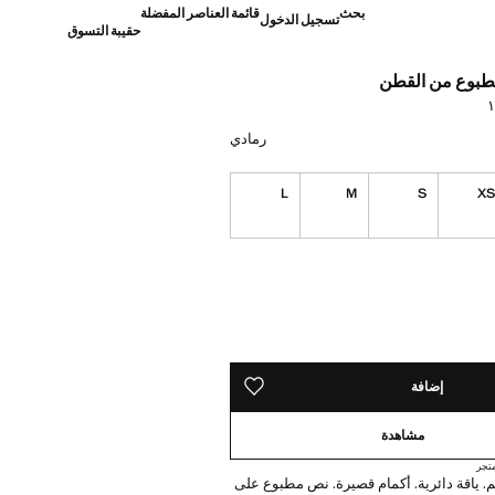
بحث
قائمة العناصر المفضلة
تسجيل الدخول
حقيبة التسوق
بوع من القطن
]
رمادي
L
M
S
X
ده!
إضافة
حفظه في قائمة منتجاتك المفضلة
مشاهدة
تجر
 ياقة دائرية. أكمام قصيرة. نص مطبوع على