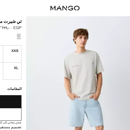
تي شيرت مط
EGP ١٬٦٩٩٫٠٠
السعر الحالي [EGP ١٬٦٩٩٫٠٠ 
حدد اللون
S
XXS
XL
القطع الأخيرة!
غير متوفر. أنا أري
المقاسات
شحن مجاني إلى الم
تصميم مستقيم.