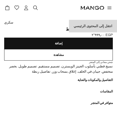
حدد اللون
سكري
انتقل إلى المحتوى الرئيسي
جينز بخصر منخفض مع رباط
EGP ٢٬٩٩٩٫٠٠
السعر الحالي [EGP ٢٬٩٩٩٫٠٠ ]
إضافة
مشاهدة
شحن مجاني إلى المتجر
نسيج قطني بأسلوب الجينز الويسترن. تصميم مستقيم. تصميم طويل. بخصر
منخفض. جيبان في الخلف. إغلاق بسحاب وزر. تفاصيل ربطة
التفاصيل والمكونات والعناية
المقاسات
متوافر في المتجر