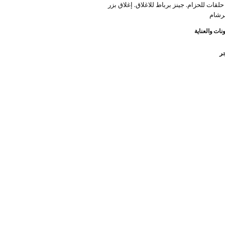
قات للحزام. جينز برباط للاغلاق. إغلاق بزر
برشام
نات والعناية
جر