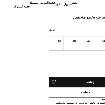
بحث
قائمة العناصر المفضلة
تسجيل الدخول
حقيبة التسوق
 مرصع بخصر منخفض
]
وردي
40
38
36
3
نا أريده!
ده!
إضافة
حفظه في قائمة منتجاتك المفضلة
مشاهدة
تجر
لوب الجينز الويسترن. تصميم مستقيم.