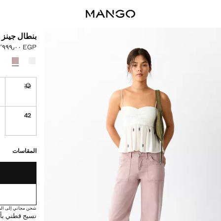
بنطال جينز
EGP ٣٬٩٩٩٫٠٠
السعر الحالي [EGP ٣٬٩٩٩٫٠٠ 
حدد اللون
4
32
غير متوفر. أ
42
القطع الأخيرة!
غير متوفر. أنا أري
المقاسات
شحن مجاني إلى الم
نسيج قطني بأس