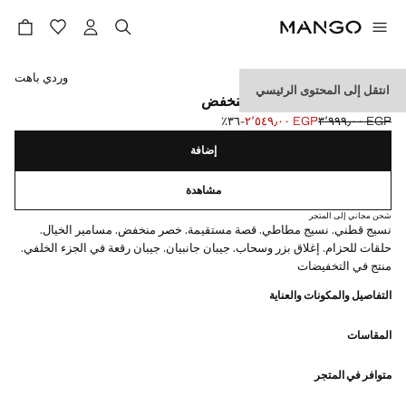
حدد اللون
وردي باهت
انتقل إلى المحتوى الرئيسي
بنطال جينز مرصع بخصر منخفض
EGP ٣٬٩٩٩٫٠٠
EGP ٢٬٥٤٩٫٠٠
؜-٣٦٪؜
السعر الحالي [EGP ٢٬٥٤٩٫٠٠ ]
السعر الأول محذوف [EGP ٣٬٩٩٩٫٠٠ ]
إضافة
مشاهدة
شحن مجاني إلى المتجر
نسيج قطني. نسيج مطاطي. قصة مستقيمة. خصر منخفض. مسامير الخيال.
حلقات للحزام. إغلاق بزر وسحاب. جيبان جانبيان. جيبان رقعة في الجزء الخلفي.
منتج في التخفيضات
التفاصيل والمكونات والعناية
المقاسات
متوافر في المتجر