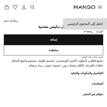
حدد اللون
رمادي دنيم
انتقل إلى المحتوى الرئيسي
جينز واسع الساقين بتفاصيل دبابيس معدنية
EGP ٣٬٩٩٩٫٠٠
السعر الحالي [EGP ٣٬٩٩٩٫٠٠ ]
إضافة
مشاهدة
شحن مجاني إلى المتجر
نسيج قطني بأسلوب الجينز الويسترن. تصميم طويل. تصميم واسع الساق.
حلقات للحزام. إغلاق بسحاب وزر. خمسة جيوب. زينة برشام
التفاصيل والمكونات والعناية
المقاسات
متوافر في المتجر