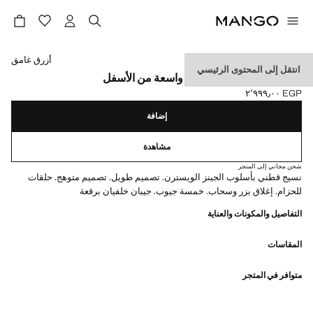
حدد اللون
أزرق غامق
انتقل إلى المحتوى الرئيسي
جينز منخفض الخصر بقصة واسعة من الأسفل
EGP ٢٬٩٩٩٫٠٠
السعر الحالي [EGP ٢٬٩٩٩٫٠٠ ]
إضافة
مشاهدة
شحن مجاني إلى المتجر
نسيج قطني بأسلوب الجينز الويسترن. تصميم طويل. تصميم متوهج. حلقات
للحزام. إغلاق بزر وسحاب. خمسة جيوب. جيبان خلفيان برقعة
التفاصيل والمكونات والعناية
المقاسات
متوافر في المتجر