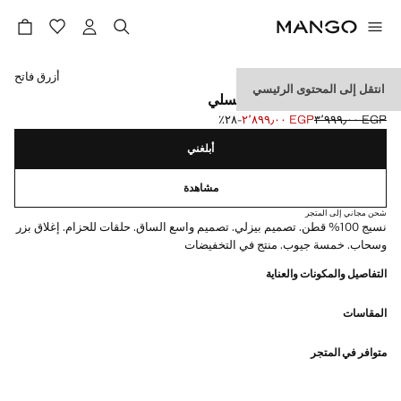
حدد اللون
أزرق فاتح
انتقل إلى المحتوى الرئيسي
جينز واسع الساق بنقشة بايسلي
EGP ٣٬٩٩٩٫٠٠
EGP ٢٬٨٩٩٫٠٠
؜-٢٨٪؜
السعر الحالي [EGP ٢٬٨٩٩٫٠٠ ]
السعر الأول محذوف [EGP ٣٬٩٩٩٫٠٠ ]
أبلغني
مشاهدة
شحن مجاني إلى المتجر
نسيج 100% قطن. تصميم بيزلي. تصميم واسع الساق. حلقات للحزام. إغلاق بزر
وسحاب. خمسة جيوب. منتج في التخفيضات
التفاصيل والمكونات والعناية
المقاسات
متوافر في المتجر