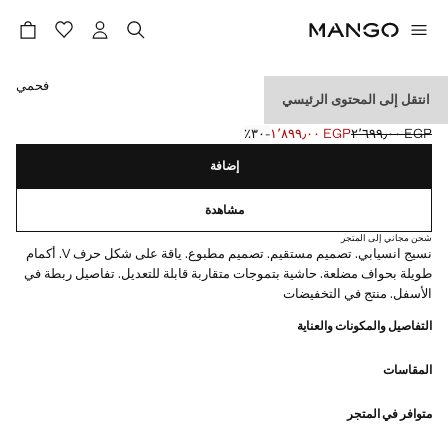
حدد اللون
فحمي
انتقل إلى المحتوى الرئيسي
بلوزة مطبوعة منقطة
EGP ٢٬٦٩٩٫٠٠
EGP ١٬٨٩٩٫٠٠
؜-٣٠٪؜
السعر الحالي [EGP ١٬٨٩٩٫٠٠ ]
السعر الأول محذوف [EGP ٢٬٦٩٩٫٠٠ ]
إضافة
مشاهدة
شحن مجاني إلى المتجر
نسيج انسيابي. تصميم مستقيم. تصميم مطبوع. ياقة على شكل حرف V. أكمام
طويلة بحواف مضلعة. حاشية بتموجات متقاربة قابلة للتعديل. تفاصيل ربطة في
الأسفل. منتج في التخفيضات
التفاصيل والمكونات والعناية
المقاسات
متوافر في المتجر