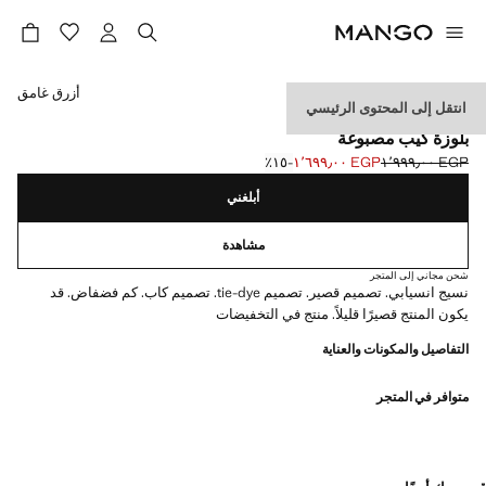
حدد اللون
أزرق غامق
انتقل إلى المحتوى الرئيسي
EVENTS
بلوزة كيب مصبوغة
EGP ١٬٩٩٩٫٠٠
EGP ١٬٦٩٩٫٠٠
؜-١٥٪؜
السعر الحالي [EGP ١٬٦٩٩٫٠٠ ]
السعر الأول محذوف [EGP ١٬٩٩٩٫٠٠ ]
أبلغني
مشاهدة
شحن مجاني إلى المتجر
نسيج انسيابي. تصميم قصير. تصميم tie-dye. تصميم كاب. كم فضفاض. قد
يكون المنتج قصيرًا قليلاً. منتج في التخفيضات
التفاصيل والمكونات والعناية
متوافر في المتجر