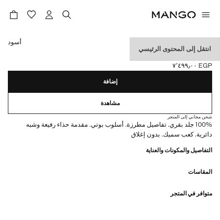
حدد اللون
أسود
انتقل إلى المحتوى الرئيسي
حذاء كاوبوي جلدي مطرز
EGP ٧٬٤٩٩٫٠٠
السعر الحالي [EGP ٧٬٤٩٩٫٠٠ ]
إضافة
مشاهدة
شحن مجاني إلى المتجر
100% جلد بقري. تفاصيل مطرزة. أسلوب بوتي. مقدمة حذاء رفيعة وشبه
دائرية. كعب سميك. بدون إغلاق
التفاصيل والمكونات والعناية
المقاسات
متوافر في المتجر