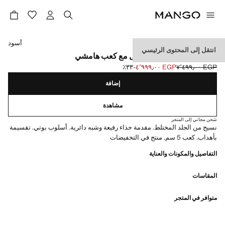
حدد اللون
أسود
انتقل إلى المحتوى الرئيسي
حذاء جلدي يصل إلى الكاحل مع كعب هامشي
EGP ٧٬٤٩٩٫٠٠
EGP ٤٬٩٩٩٫٠٠
؜-٣٣٪؜
السعر الحالي [EGP ٤٬٩٩٩٫٠٠ ]
السعر الأول محذوف [EGP ٧٬٤٩٩٫٠٠ ]
إضافة
مشاهدة
شحن مجاني إلى المتجر
نسيج من الجلد المختلط. مقدمة حذاء رفيعة وشبه دائرية. أسلوب بوتي. تقسيمة
بأهداب. كعب 5 سم. منتج في التخفيضات
التفاصيل والمكونات والعناية
المقاسات
متوافر في المتجر