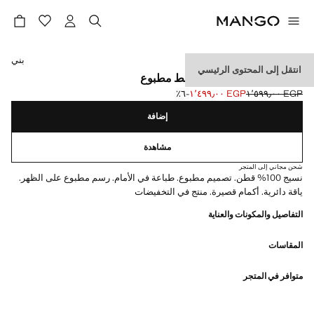
حدد اللون
بني
انتقل إلى المحتوى الرئيسي
تي شيرت بأكمام قصيرة نمط مطبوع
EGP ١٬٥٩٩٫٠٠
EGP ١٬٤٩٩٫٠٠
؜-٦٪؜
السعر الحالي [EGP ١٬٤٩٩٫٠٠ ]
السعر الأول محذوف [EGP ١٬٥٩٩٫٠٠ ]
إضافة
مشاهدة
شحن مجاني إلى المتجر
نسيج 100% قطن. تصميم مطبوع. طباعة في الأمام. رسم مطبوع على الظهر.
ياقة دائرية. أكمام قصيرة. منتج في التخفيضات
التفاصيل والمكونات والعناية
المقاسات
متوافر في المتجر