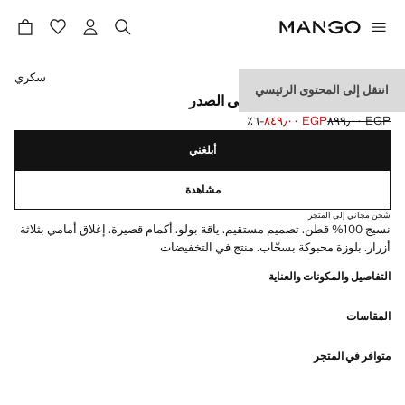
حدد اللون
سكري
انتقل إلى المحتوى الرئيسي
قميص بولو قطني بجيب على الصدر
EGP ٨٩٩٫٠٠
EGP ٨٤٩٫٠٠
؜-٦٪؜
السعر الحالي [EGP ٨٤٩٫٠٠ ]
السعر الأول محذوف [EGP ٨٩٩٫٠٠ ]
أبلغني
مشاهدة
شحن مجاني إلى المتجر
نسيج 100% قطن. تصميم مستقيم. ياقة بولو. أكمام قصيرة. إغلاق أمامي بثلاثة
أزرار. بلوزة محبوكة بسحّاب. منتج في التخفيضات
التفاصيل والمكونات والعناية
المقاسات
متوافر في المتجر