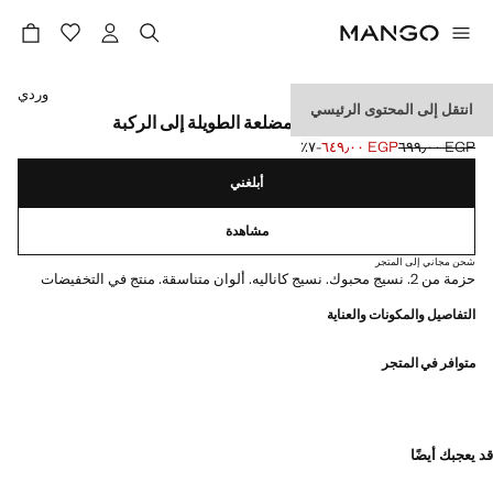
حدد اللون
وردي
انتقل إلى المحتوى الرئيسي
علبة تضم 2 من الجوارب المضلعة الطويلة إلى الركبة
EGP ٦٩٩٫٠٠
EGP ٦٤٩٫٠٠
؜-٧٪؜
السعر الحالي [EGP ٦٤٩٫٠٠ ]
السعر الأول محذوف [EGP ٦٩٩٫٠٠ ]
أبلغني
مشاهدة
شحن مجاني إلى المتجر
حزمة من 2. نسيج محبوك. نسيج كاناليه. ألوان متناسقة. منتج في التخفيضات
التفاصيل والمكونات والعناية
متوافر في المتجر
قد يعجبك أيضًا