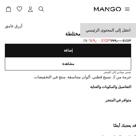
حدد اللون
أزرق غامق
انتقل إلى المحتوى الرئيسي
علبة تضم 2 من الجوارب المختلطة
EGP ٦٩٩٫٠٠
EGP ٦٤٩٫٠٠
؜-٧٪؜
السعر الحالي [EGP ٦٤٩٫٠٠ ]
السعر الأول محذوف [EGP ٦٩٩٫٠٠ ]
إضافة
مشاهدة
شحن مجاني إلى المتجر
حزمة من 2. نسيج قطني. ألوان متناسقة. منتج في التخفيضات
التفاصيل والمكونات والعناية
متوافر في المتجر
قد يعجبك أيضًا