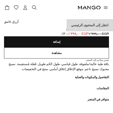
حدد اللون
أزرق غامق
انتقل إلى المحتوى الرئيسي
كنزة بياقة مع صمام منزلق
EGP ١٬٩٩٩٫٠٠
EGP ١٬٣٩٩٫٠٠
؜-٣٠٪؜
السعر الحالي [EGP ١٬٣٩٩٫٠٠ ]
السعر الأول محذوف [EGP ١٬٩٩٩٫٠٠ ]
إضافة
مشاهدة
شحن مجاني إلى المتجر
ياقة طية عالية/ملفوفة. طول قياسي. طول الكم طويل. قَصَّة مُستقيمة. نسيج
محبوك نسيج ناعم. موقع الإغلاق إغلاق أمامي. منتج في التخفيضات
التفاصيل والمكونات والعناية
المقاسات
متوافر في المتجر