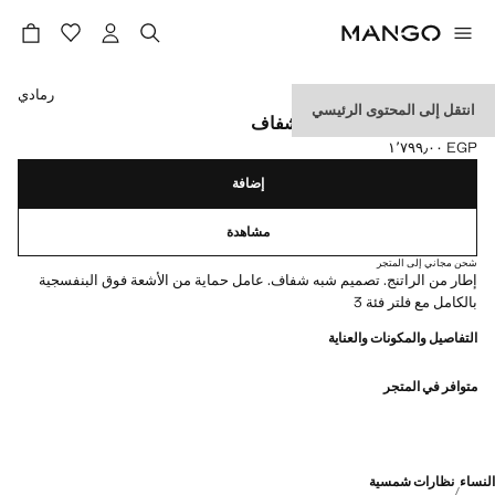
حدد اللون
رمادي
انتقل إلى المحتوى الرئيسي
نظارة شمسية بإطار شبه شفاف
EGP ١٬٧٩٩٫٠٠
السعر الحالي [EGP ١٬٧٩٩٫٠٠ ]
إضافة
مشاهدة
شحن مجاني إلى المتجر
إطار من الراتنج. تصميم شبه شفاف. عامل حماية من الأشعة فوق البنفسجية
بالكامل مع فلتر فئة 3
التفاصيل والمكونات والعناية
متوافر في المتجر
النساء
نظارات شمسية