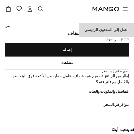
حدد اللون
بني
انتقل إلى المحتوى الرئيسي
نظارة شمسية بإطار شبه شفاف
EGP ١٬٧٩٩٫٠٠
السعر الحالي [EGP ١٬٧٩٩٫٠٠ ]
إضافة
مشاهدة
شحن مجاني إلى المتجر
إطار من الراتنج. تصميم شبه شفاف. عامل حماية من الأشعة فوق البنفسجية
بالكامل مع فلتر فئة 3
التفاصيل والمكونات والعناية
متوافر في المتجر
قد يعجبك أيضًا