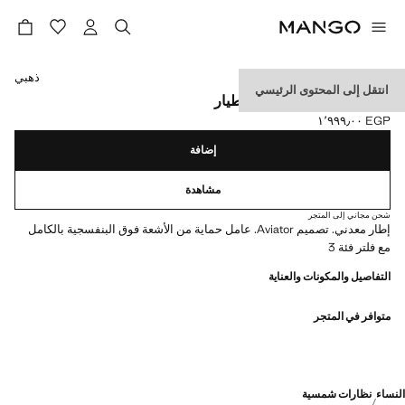
حدد اللون
ذهبي
انتقل إلى المحتوى الرئيسي
نظارة شمسية إطار طراز طيار
EGP ١٬٩٩٩٫٠٠
السعر الحالي [EGP ١٬٩٩٩٫٠٠ ]
إضافة
مشاهدة
شحن مجاني إلى المتجر
إطار معدني. تصميم Aviator. عامل حماية من الأشعة فوق البنفسجية بالكامل
مع فلتر فئة 3
التفاصيل والمكونات والعناية
متوافر في المتجر
النساء
نظارات شمسية