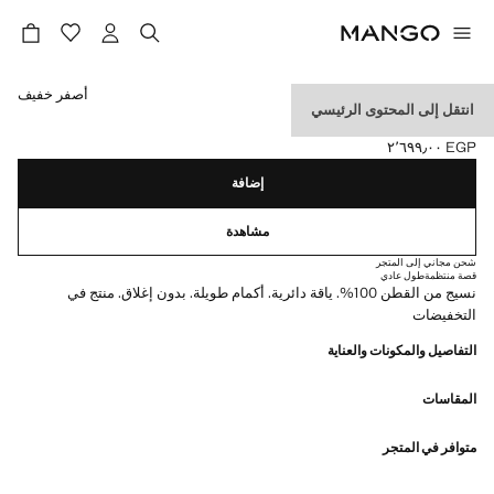
حدد اللون
أصفر خفيف
انتقل إلى المحتوى الرئيسي
سترة قطنية برقبة دائرية
EGP ٢٬٦٩٩٫٠٠
السعر الحالي [EGP ٢٬٦٩٩٫٠٠ ]
إضافة
مشاهدة
شحن مجاني إلى المتجر
قصة منتظمة
طول عادي
نسيج من القطن 100%. ياقة دائرية. أكمام طويلة. بدون إغلاق. منتج في
التخفيضات
التفاصيل والمكونات والعناية
المقاسات
متوافر في المتجر