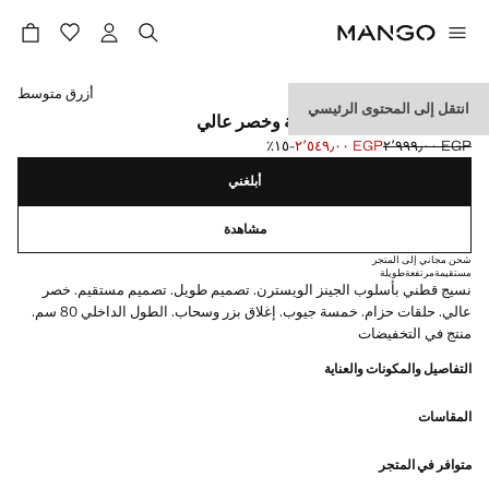
حدد اللون
أزرق متوسط
انتقل إلى المحتوى الرئيسي
جينز ماتيلدا بقصة مستقيمة وخصر عالي
EGP ٢٬٩٩٩٫٠٠
EGP ٢٬٥٤٩٫٠٠
؜-١٥٪؜
السعر الحالي [EGP ٢٬٥٤٩٫٠٠ ]
السعر الأول محذوف [EGP ٢٬٩٩٩٫٠٠ ]
أبلغني
مشاهدة
شحن مجاني إلى المتجر
مستقيمة
مرتفعة
طويلة
نسيج قطني بأسلوب الجينز الويسترن. تصميم طويل. تصميم مستقيم. خصر
عالي. حلقات حزام. خمسة جيوب. إغلاق بزر وسحاب. الطول الداخلي 80 سم.
منتج في التخفيضات
التفاصيل والمكونات والعناية
المقاسات
متوافر في المتجر