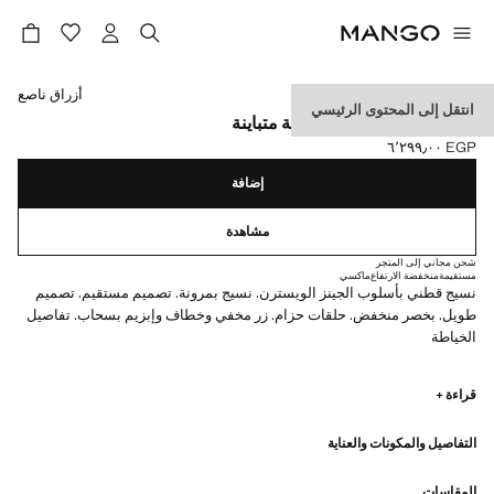
حدد اللون
أزراق ناصع
انتقل إلى المحتوى الرئيسي
جينز بخصر منخفض وخياطة متباينة
EGP ٦٬٢٩٩٫٠٠
السعر الحالي [EGP ٦٬٢٩٩٫٠٠ ]
إضافة
مشاهدة
شحن مجاني إلى المتجر
مستقيمة
منخفضة الارتفاع
ماكسي
نسيج قطني بأسلوب الجينز الويسترن. نسيج بمرونة. تصميم مستقيم. تصميم
طويل. بخصر منخفض. حلقات حزام. زر مخفي وخطاف وإبزيم بسحاب. تفاصيل
الخياطة
لقد تعاونّا مع واحدة من أكثر العلامات الأمريكية المستقلة تميّزًا لإطلاق مجموعة
قراءة +
صيفية تنبض بطاقة جريئة، حيث تتعايش العملية والأناقة في تناغم مثالي.تقدّم
مجموعة ECKHAUS LATTA x MANGO تصاميم خفيفة الانسيابية، مع تركيز
التفاصيل والمكونات والعناية
على تنسيق الطبقات ونهج مفاهيمي مبتكر، يحتفي بالتعبير الفردي سواء في
الحياة اليومية داخل المدينة أو في المناسبات الخاصة
المقاسات