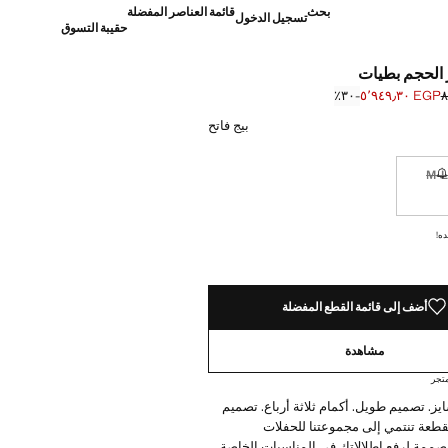
بحث
قائمة العناصر المفضلة
تسجيل الدخول
حقيبة التسوق
 الحجم بطيات
EGP ٥٬٩٤٩٫٣٠
؜-٣٠٪؜
]
 ٨٬٤٩٩٫٠٠ ]
بيج فاتح
M-
نا أريده!
غير متوفر. أنا أريده!
ده!
أضف إلى قائمة القطع المفضلة
مشاهدة
تجر
ز. تصميم طويل. أكمام ثلاثة أرباع. تصميم
طعة تنتمي إلى مجموعتنا للحفلات
صممة لرفع إطلالاتك في المناسبات الخاصة.