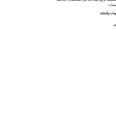
يضات
نات والعناية
جر