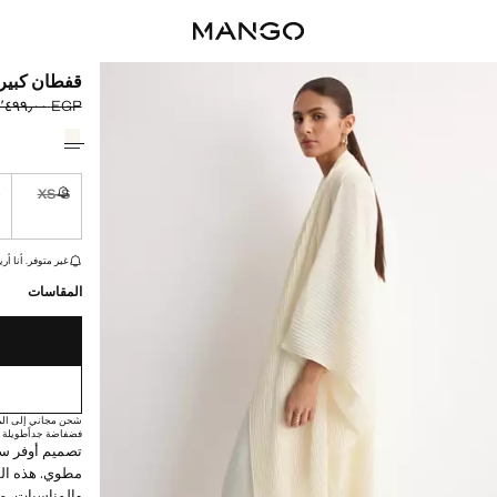
قفطان كبير
EGP ٨٬٤٩٩٫٠٠
السعر الحالي [EGP ٥٬٩٤٩٫٣٠ 
السعر الأول محذوف [EGP
حدد اللون
L
XS-S
غير متوفر. أ
القطع الأخيرة!
غير متوفر. أنا أري
المقاسات
شحن مجاني إلى الم
فضفاضة جداً
طويلة
تصميم أوفر ساي
مطوي. هذه الق
والمناسبات، م