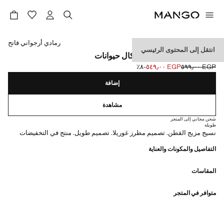
حدد اللون
رمادي أرجواني فاتح
انتقل إلى المحتوى الرئيسي
جوارب قطنية مطرزة بأشكال حيوانات
EGP ٥٩٩٫٠٠
EGP ٥٤٩٫٠٠
؜-٨٪؜
السعر الحالي [EGP ٥٤٩٫٠٠ ]
السعر الأول محذوف [EGP ٥٩٩٫٠٠ ]
إضافة
مشاهدة
شحن مجاني إلى المتجر
طويلة
نسيج مزيج القطن. تصميم مطرز غوريلا. تصميم طويل. منتج في التخفيضات
التفاصيل والمكونات والعناية
المقاسات
متوافر في المتجر