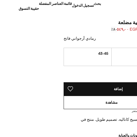
بحث
قائمة العناصر المفضلة
تسجيل الدخول
حقيبة التسوق
ة مضلعة
EGP ٥٤٩٫
؜-٨٪؜
]
E ٥٩٩٫٠٠ ]
رمادي أرجواني فاتح
43-45
ده!
إضافة
حفظه في قائمة منتجاتك المفضلة
مشاهدة
تجر
يج كاناليه. تصميم طويل. منتج في
نات والعناية