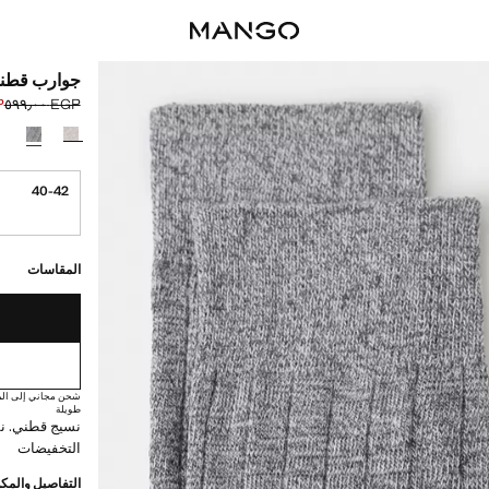
جوارب قطني
٠٠
EGP ٥٩٩٫٠٠
السعر الحالي [EGP ٥٤٩٫٠٠ 
السعر الأول محذوف [GP
حدد اللون
40-42
القطع الأخيرة!
غير متوفر. أنا أري
المقاسات
شحن مجاني إلى الم
طويلة
نسيج قطني. نس
التخفيضات
التفاصيل والمكو