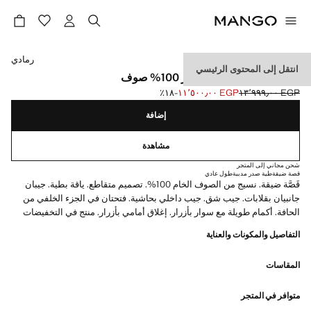
حدد اللون
رمادي
انتقل إلى المحتوى الرئيسي
سترة تورين مزدوجة الصدر 100% صوف
EGP ١٣٬٩٩٩٫٠٠
EGP ١١٬٥٠٠٫٠٠
؜-١٨٪؜
السعر الحالي [EGP ١١٬٥٠٠٫٠٠ ]
السعر الأول محذوف [EGP ١٣٬٩٩٩٫٠٠ ]
إضافة
مشاهدة
شحن مجاني إلى المتجر
قصة ضيقة
طية صدر مدببة
طول عادي
قَصَّة ضيقة. نسيج من الصوف الخام 100%. تصميم متقاطع. ياقة بطية. جيبان
جانبيان بقلابات. جيب شق. جيب داخلي بحاشية. فتحتان في الجزء الخلفي من
الحافة. أكمام طويلة مع سوار بأزرار. إغلاق أمامي بأزرار. منتج في التخفيضات
التفاصيل والمكونات والعناية
المقاسات
متوافر في المتجر