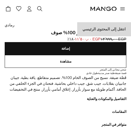
حدد اللون
رمادي
انتقل إلى المحتوى الرئيسي
سترة تورين مزدوجة الصدر 100% صوف
EGP ١٣٬٩٩٩٫٠٠
EGP ١١٬٥٠٠٫٠٠
؜-١٨٪؜
السعر الحالي [EGP ١١٬٥٠٠٫٠٠ ]
السعر الأول محذوف [EGP ١٣٬٩٩٩٫٠٠ ]
إضافة
مشاهدة
شحن مجاني إلى المتجر
قصة ضيقة
طية صدر مدببة
طول عادي
قَصَّة ضيقة. نسيج من الصوف الخام 100%. تصميم متقاطع. ياقة بطية. جيبان
جانبيان بقلابات. جيب شق. جيب داخلي بحاشية. فتحتان في الجزء الخلفي من
الحافة. أكمام طويلة مع سوار بأزرار. إغلاق أمامي بأزرار. منتج في التخفيضات
التفاصيل والمكونات والعناية
المقاسات
متوافر في المتجر