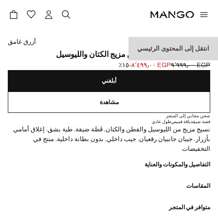
حدد اللون
أزرق غامق
انتقل إلى المحتوى الرئيسي
جاكيت بليزر سليم فيت من مزيج الكتان والليوسيل
EGP ٩٬٩٩٩٫٠٠
EGP ٨٬٤٩٩٫٠٠
؜-١٥٪؜
السعر الحالي [EGP ٨٬٤٩٩٫٠٠ ]
السعر الأول محذوف [EGP ٩٬٩٩٩٫٠٠ ]
أبلغني
مشاهدة
شحن مجاني إلى المتجر
قصة ضيقة
ياقة قميص
طول عادي
نسيج مزيج من الليوسيل والقطن والكتان. قَصَّة ضيقة. طية بشق. إغلاق أمامي
بأزرار. جيبان جانبيان رقعيان. جيب داخلي. بدون بطانة داخلية. منتج في
التخفيضات
التفاصيل والمكونات والعناية
المقاسات
متوافر في المتجر