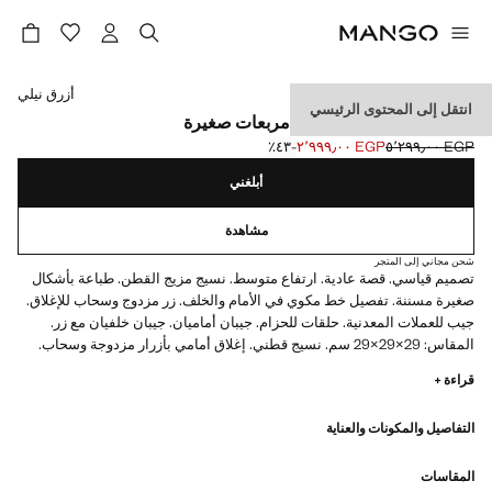
حدد اللون
أزرق نيلي
انتقل إلى المحتوى الرئيسي
بنطلون من الفلانيل بنقشة مربعات صغيرة
EGP ٥٬٢٩٩٫٠٠
EGP ٢٬٩٩٩٫٠٠
؜-٤٣٪؜
السعر الحالي [EGP ٢٬٩٩٩٫٠٠ ]
السعر الأول محذوف [EGP ٥٬٢٩٩٫٠٠ ]
أبلغني
مشاهدة
شحن مجاني إلى المتجر
تصميم قياسي. قصة عادية. ارتفاع متوسط. نسيج مزيج القطن. طباعة بأشكال
صغيرة مسننة. تفصيل خط مكوي في الأمام والخلف. زر مزدوج وسحاب للإغلاق.
جيب للعملات المعدنية. حلقات للحزام. جيبان أماميان. جيبان خلفيان مع زر.
المقاس: 29×29×29 سم. نسيج قطني. إغلاق أمامي بأزرار مزدوجة وسحاب.
جيبان جانبيان
قراءة +
التفاصيل والمكونات والعناية
المقاسات