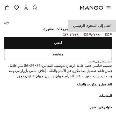
حدد اللون
بني
انتقل إلى المحتوى الرئيسي
بنطلون من الفلانيل بنقشة مربعات صغيرة
EGP ٥٬٢٩٩٫٠٠
EGP ٣٬٢٤٩٫٠٠
؜-٣٩٪؜
السعر الحالي [EGP ٣٬٢٤٩٫٠٠ ]
السعر الأول محذوف [EGP ٥٬٢٩٩٫٠٠ ]
أبلغني
مشاهدة
شحن مجاني إلى المتجر
تصميم قياسي. قصة عادية. ارتفاع متوسط. المقاس: 36×36×36 سم. فلانيل
قطن ناعم. تفصيل خط مكوي في الأمام والخلف. إغلاق أمامي بأزرار مزدوجة
وسحاب. جيب صغير. حلقات للحزام. جيبان جانبيان. جيبان خلفيان مع زر
التفاصيل والمكونات والعناية
المقاسات
متوافر في المتجر