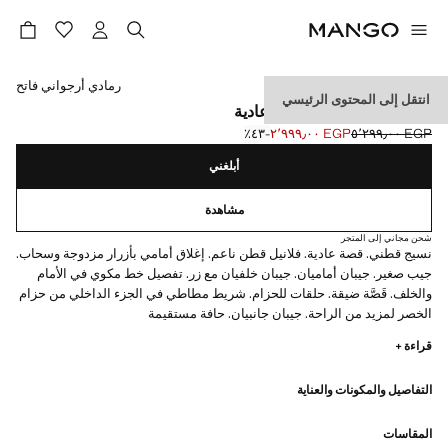
حدد اللون
رمادي أرجواني فاتح
انتقل إلى المحتوى الرئيسي
بنطلون من الفلانيل بقصّة عادية
EGP ٥٬٢٩٩٫٠٠
EGP ٢٬٩٩٩٫٠٠
؜-٤٣٪؜
السعر الحالي [EGP ٢٬٩٩٩٫٠٠ ]
السعر الأول محذوف [EGP ٥٬٢٩٩٫٠٠ ]
أبلغني
مشاهدة
شحن مجاني إلى المتجر
نسيج قطني. قصة عادية. فلانيل قطن ناعم. إغلاق أمامي بأزرار مزدوجة وسحاب.
جيب صغير. جيبان أماميان. جيبان خلفيان مع زر. تفصيل خط مكوي في الأمام
والخلف. قَصَّة ضيقة. حلقات للحزام. شريط مطاطي في الجزء الداخلي من حزام
الخصر لمزيد من الراحة. جيبان جانبيان. حافة مستقيمة
قراءة +
التفاصيل والمكونات والعناية
المقاسات