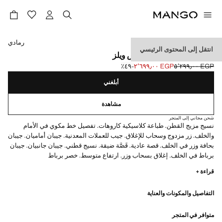
حدد اللون
رمادي
انتقل إلى المحتوى الرئيسي
بنطلون فيلانيل بطبعة برنس ويلز
EGP ٥٬٢٩٩٫٠٠
EGP ٢٬٦٩٩٫٠٠
؜-٤٩٪؜
السعر الحالي [EGP ٢٬٦٩٩٫٠٠ ]
السعر الأول محذوف [EGP ٥٬٢٩٩٫٠٠ ]
أبلغني
مشاهدة
شحن مجاني إلى المتجر
نسيج مزيج القطن. طباعة كلاسيكية كاروهات. تفصيل خط مكوي في الأمام
والخلف. زر مزدوج وسحاب للإغلاق. جيب للعملات المعدنية. جيبان أماميان. جيبان
بحافة وزر في الخلف. قصة عادية. قَصَّة ضيقة. نسيج قطني. جيبان جانبيان. جيبان
برباط في الخلف. إغلاق بسحاب وزر. ارتفاع متوسط. خصر برباط
قراءة +
التفاصيل والمكونات والعناية
متوافر في المتجر