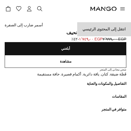
حدد اللون
أسمر ضارب إلى الصفرة
انتقل إلى المحتوى الرئيسي
تي شيرت من الكتان بقوام نحيف
EGP ٢٬٩٩٩٫٠٠
EGP ١٬٧٤٩٫٠٠
؜-٤٢٪؜
السعر الحالي [EGP ١٬٧٤٩٫٠٠ ]
السعر الأول محذوف [EGP ٢٬٩٩٩٫٠٠ ]
أبلغني
مشاهدة
شحن مجاني إلى المتجر
قَصَّة ضيقة. كتان. ياقة دائرية. أكمام قصيرة. حافة مستقيمة
التفاصيل والمكونات والعناية
المقاسات
متوافر في المتجر