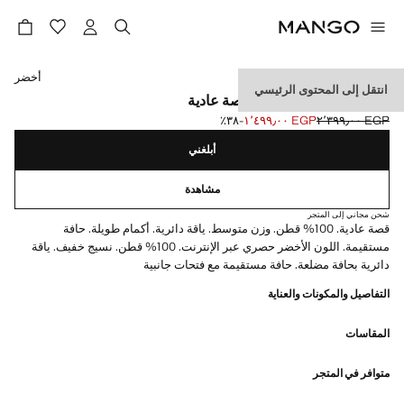
حدد اللون
أخضر
انتقل إلى المحتوى الرئيسي
تي شيرت بأكمام طويلة بقصة عادية
EGP ٢٬٣٩٩٫٠٠
EGP ١٬٤٩٩٫٠٠
؜-٣٨٪؜
السعر الحالي [EGP ١٬٤٩٩٫٠٠ ]
السعر الأول محذوف [EGP ٢٬٣٩٩٫٠٠ ]
أبلغني
مشاهدة
شحن مجاني إلى المتجر
قصة عادية. 100% قطن. وزن متوسط. ياقة دائرية. أكمام طويلة. حافة
مستقيمة. اللون الأخضر حصري عبر الإنترنت. 100% قطن. نسيج خفيف. ياقة
دائرية بحافة مضلعة. حافة مستقيمة مع فتحات جانبية
التفاصيل والمكونات والعناية
المقاسات
متوافر في المتجر