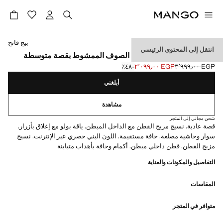
حدد اللون
بيج فاتح
انتقل إلى المحتوى الرئيسي
سترة رياضية بياقة بولو من الصوف الممشوط بقصة متوسطة
EGP ٣٬٩٩٩٫٠٠
EGP ٢٬٠٩٩٫٠٠
؜-٤٨٪؜
السعر الحالي [EGP ٢٬٠٩٩٫٠٠ ]
السعر الأول محذوف [EGP ٣٬٩٩٩٫٠٠ ]
أبلغني
مشاهدة
شحن مجاني إلى المتجر
قصة عادية. نسيج مزيج القطن مع الداخل المبطن. ياقة بولو مع إغلاق بأزرار.
سوار وحاشية مضلعة. حافة مستقيمة. اللون البني حصري عبر الإنترنت. نسيج
مزيج القطن. قطن داخلي مبطن. أكمام وحافة بأهداب متباينة
التفاصيل والمكونات والعناية
المقاسات
متوافر في المتجر