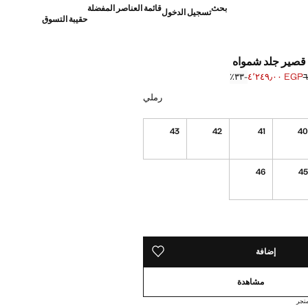
بحث
قائمة العناصر المفضلة
تسجيل الدخول
حقيبة التسوق
قصير جلد شمواه
EGP ٤٬٢٤٩٫٠٠
؜-٣٣٪؜
]
 ٦٬٢٩٩٫٠٠ ]
رملي
43
42
41
4
46
4
ده!
إضافة
حفظه في قائمة منتجاتك المفضلة
مشاهدة
تجر