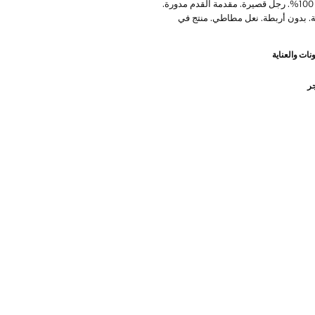
سويدي بنسبة 100%. رجل قصيرة. مقدمة القدم مدورة.
 بدون أربطة. نعل مطاطي. منتج في
نات والعناية
جر