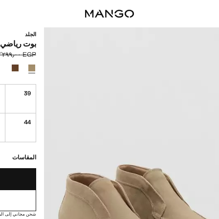
الجلد
بوت رياضي 
EGP ٦٬٢٩٩٫٠٠
السعر الحالي [EGP ٤٬٢٤٩٫٠٠ 
السعر الأول محذوف [EGP
حدد اللون
0
39
5
44
القطع الأخيرة!
غير متوفر. أنا أري
المقاسات
شحن مجاني إلى الم